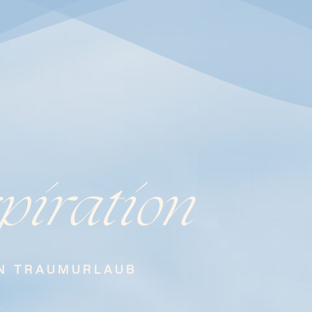
piration
N TRAUMURLAUB