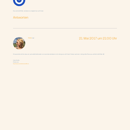
Das sind tolle Bilder…da bekomme ichgleich lust auf Urlaub
Antworten
Denise
sagt:
21. Mai 2017 um 21:00 Uhr
Oh wow da bin ich froh, dass wir auch endlich bald wieder verreisen denn da bekomm ich richtig Lust auf Urlaub ! Schaut nach einer richtig tollen Reise aus-wirklich tolle Bilder 😀
Viele Grüße
Denise von
http://www.lovefashionandlife.at
Antworten
Melli
sagt:
21. Mai 2017 um 21:05 Uhr
Hi Birgit,
die Fotos sind wunderschön und die Reise war es sicherlich auch. Das türkisfarbene Wasser in der Bucht ist der Hammer. Da wäre ich jetzt gerne.
LG Melli
Antworten